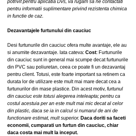
potrivit pentru aplicatia Dvs, va rugam sa ne contactati
pentru informatii suplimentare privind rezistenta chimica
in functie de caz.
Dezavantajele furtunului din cauciuc
Desi furtunurile din cauciuc ofera multe avantaje, ele au
si anumite dezavantaje. Iata cateva:
Cost
: Furtunurile
din cauciuc sunt in general mai scumpe decat furtunurile
din PVC sau poliuretan, ceea ce poate fi un dezavantaj
pentru client. Totusi, este foarte important sa retinem ca
durata lor de utilizare este mult mai mare decat cea a
furtunurilor din mase plastice. Din acest motiv,
furtunul
din cauciuc este totusi alegerea inteleapta; pentru ca
costul acestuia per an este mult mai mic decat al celor
din plastic, daca se ia in calcul si numarul de ani de
functionare estimat, mult superior.
Daca doriti sa faceti
economii, cumparati un furtun din cauciuc, chiar
daca costa mai mult la inceput.