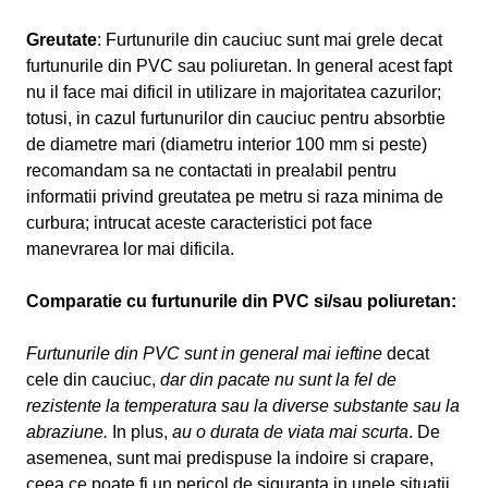
Greutate
: Furtunurile din cauciuc sunt mai grele decat
furtunurile din PVC sau poliuretan. In general acest fapt
nu il face mai dificil in utilizare in majoritatea cazurilor;
totusi, in cazul furtunurilor din cauciuc pentru absorbtie
de diametre mari (diametru interior 100 mm si peste)
recomandam sa ne contactati in prealabil pentru
informatii privind greutatea pe metru si raza minima de
curbura; intrucat aceste caracteristici pot face
manevrarea lor mai dificila.
Comparatie cu furtunurile din PVC si/sau poliuretan:
Furtunurile din PVC sunt in general mai ieftine
decat
cele din cauciuc,
dar din pacate nu sunt la fel de
rezistente la temperatura sau la diverse substante sau la
abraziune.
In plus,
au o durata de viata mai scurta
. De
asemenea, sunt mai predispuse la indoire si crapare,
ceea ce poate fi un pericol de siguranta in unele situatii.