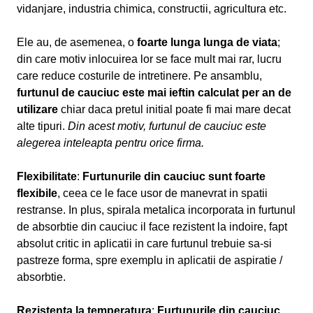
vidanjare, industria chimica, constructii, agricultura etc.
Ele au, de asemenea, o
foarte lunga lunga de viata
;
din care motiv inlocuirea lor se face mult mai rar, lucru
care reduce costurile de intretinere. Pe ansamblu,
furtunul de cauciuc este mai ieftin calculat per an de
utilizare
chiar daca pretul initial poate fi mai mare decat
alte tipuri.
Din acest motiv, furtunul de cauciuc este
alegerea inteleapta pentru orice firma.
Flexibilitate
:
Furtunurile din cauciuc sunt foarte
flexibile
, ceea ce le face usor de manevrat in spatii
restranse. In plus, spirala metalica incorporata in furtunul
de absorbtie din cauciuc il face rezistent la indoire, fapt
absolut critic in aplicatii in care furtunul trebuie sa-si
pastreze forma, spre exemplu in aplicatii de aspiratie /
absorbtie.
Rezistenta la temperatura
:
Furtunurile din cauciuc