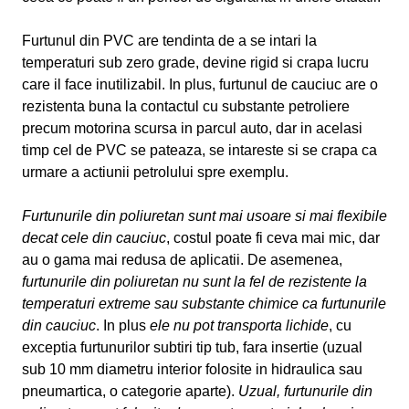
Furtunul din PVC are tendinta de a se intari la
temperaturi sub zero grade, devine rigid si crapa lucru
care il face inutilizabil. In plus, furtunul de cauciuc are o
rezistenta buna la contactul cu substante petroliere
precum motorina scursa in parcul auto, dar in acelasi
timp cel de PVC se pateaza, se intareste si se crapa ca
urmare a actiunii petrolului spre exemplu.
Furtunurile din poliuretan sunt mai usoare si mai flexibile
decat cele din cauciuc
, costul poate fi ceva mai mic, dar
au o gama mai redusa de aplicatii. De asemenea,
furtunurile din poliuretan nu sunt la fel de rezistente la
temperaturi extreme sau substante chimice ca furtunurile
din cauciuc
. In plus
ele nu pot transporta lichide
, cu
exceptia furtunurilor subtiri tip tub, fara insertie (uzual
sub 10 mm diametru interior folosite in hidraulica sau
pneumartica, o categorie aparte).
Uzual, furtunurile din