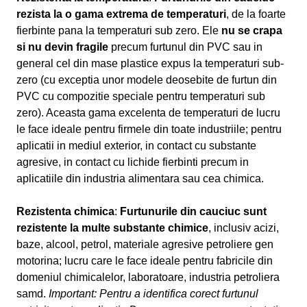
rezista la o gama extrema de temperaturi
, de la foarte
fierbinte pana la temperaturi sub zero. Ele
nu se crapa
si nu devin fragile
precum furtunul din PVC sau in
general cel din mase plastice expus la temperaturi sub-
zero (cu exceptia unor modele deosebite de furtun din
PVC cu compozitie speciale pentru temperaturi sub
zero). Aceasta gama excelenta de temperaturi de lucru
le face ideale pentru firmele din toate industriile; pentru
aplicatii in mediul exterior, in contact cu substante
agresive, in contact cu lichide fierbinti precum in
aplicatiile din industria alimentara sau cea chimica.
Rezistenta chimica
:
Furtunurile din cauciuc sunt
rezistente la multe substante chimice
, inclusiv acizi,
baze, alcool, petrol, materiale agresive petroliere gen
motorina; lucru care le face ideale pentru fabricile din
domeniul chimicalelor, laboratoare, industria petroliera
samd.
Important: Pentru a identifica corect furtunul