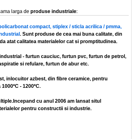
 gama larga de
produse industriale
:
policarbonat compact, stiplex / sticla acrilica / pmma,
industrial
. Sunt produse de cea mai buna calitate, din
atat calitatea materialelor cat si promptitudinea.
 industrial - furtun cauciuc, furtun pvc, furtun de petrol,
spiratie si refulare, furtun de abur etc.
t, inlocuitor azbest, din fibre ceramice, pentru
la 1000*C - 1200*C.
ltiple.Incepand cu anul 2006 am lansat situl
ialelor pentru constructii si industrie.