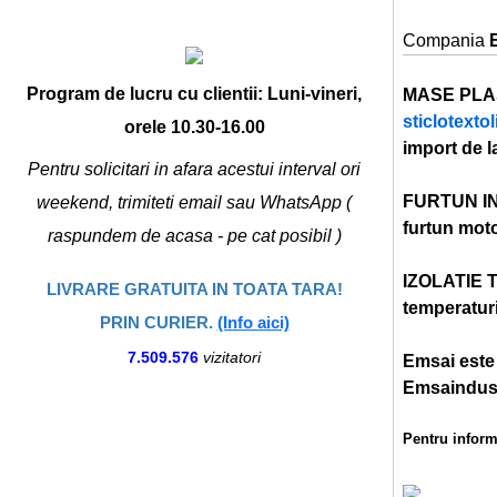
Compania
Program de lucru cu clientii: Luni-vineri,
MASE PLA
sticlotextol
orele 10.30-16.00
import de l
Pentru solicitari in afara acestui interval ori
FURTUN I
weekend, trimiteti email sau WhatsApp (
furtun motor
raspundem de acasa - pe cat posibil )
IZOLATIE 
LIVRARE GRATUITA IN TOATA TARA!
temperaturi
PRIN CURIER.
(Info aici)
7.509.576
vizitatori
Emsai este 
Emsaindustr
Pentru inform