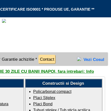
 CERTIFICARE ISO9001 * PRODUSE UE, GARANTIE **
* Garantie achizitie *
Contact
Vezi Cosul
 30 ZILE CU BANII INAPOI, fara intrebari:
Info
Constructii si Design
Policarbonat compact
Placi Stiplex
atura
Placi Bond
Tuburi stiplex / Tub sticla acrilica