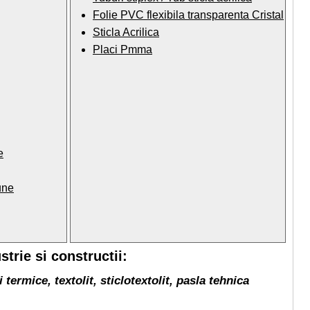
Folie PVC flexibila transparenta Cristal
Sticla Acrilica
Placi Pmma
e
une
trie si constructii:
termice, textolit, sticlotextolit, pasla tehnica