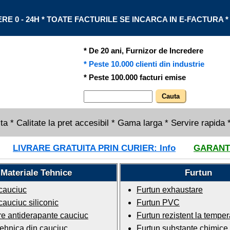
RE 0 - 24H * TOATE FACTURILE SE INCARCA IN E-FACTURA *
* De 20 ani, Furnizor de Incredere
* Peste 10.000 clienti din industrie
* Peste 100.000 facturi emise
ta * Calitate la pret accesibil * Gama larga * Servire rapida 
LIVRARE GRATUITA PRIN CURIER:
Info
GARANTIE
Materiale Tehnice
Furtun
cauciuc
Furtun exhaustare
auciuc siliconic
Furtun PVC
e antiderapante cauciuc
Furtun rezistent la temper
tehnica din cauciuc
Furtun substante chimice