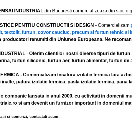
EMSAI INDUSTRIAL
din Bucuresti comercializeaza din stoc o
STICE PENTRU CONSTRUCTII SI DESIGN
- Comercializam
it, textolit, furtun, covor cauciuc, precum si furtun tehnic si 
a producatori renumiti din Uniunea Europeana. Ne recomanda 
NDUSTRIAL
- Oferim clientilor nostri diverse tipuri de furtun
ina, furtun siliconic, furtun aer, furtun alimentar, furtun de a
TERMICA
- Comercializam tesatura izolatie termica fara azbes
 inalte, patura izolatie termica, pasla izolatie termica, pana 
o companie lansata in anul 2000, cu activitati in domenii mu
iale.ro si am devenit un furnizor important in domeniul mater
atii si comenzi, contactati acum: