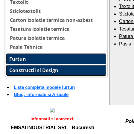
Textolit
Textolit
Sticlotextolit
Sticlote
Carton izolatie termica non-azbest
Carton 
Tesatura izolatie termica
Tesatur
Patura 
Patura izolatie termica
Pasla 
Pasla Tehnica
Furtun
Constructii si Design
Lista completa modele furtun
Blog: Informatii si Articole
Informatii si comenzi:
Pol
EMSAI INDUSTRIAL SRL - Bucuresti