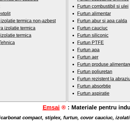
Furtun combustibil si ulei
xtolit
Furtun alimentar
izolatie termica non-azbest
Furtun abur si apa calda
a izolatie termica
Furtun cauciuc
izolatie termica
Furtun siliconic
Tehnica
Furtun PTFE
Furtun apa
Furtun aer
Furtun produse alimentar
Furtun poliuretan
Furtun rezistent la abrazi
Furtun absorbtie
Furtun aspiratie
Emsai
®
: Materiale pentru indus
icarbonat compact, stiplex, furtun, covor cauciuc, izolatii 