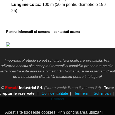
Lungime colac:
100 m (50 m pentru diametrele 19 si
25)
Pentru informatii si comenzi, contactati acum:
Important: Preturile se pot schimba fara notificare prealabila. Prin
utilizarea acestui site acceptati termenii si conditiile prezentate pe site.
ferta noastra este adresata firmelor din Romania, si ne rezervam drept
de a ne selecta clientii. Va multumim pentru intelegere!
©
Emsai®
Industrial Srl.
(Nume vechi: Emsa Systems Srl)
Toate
drepturile rezervate.
|
Confidentialitate
|
Termeni
|
Schimbari
Contact
Acest site foloseste cookies. Prin continuarea utilizarii