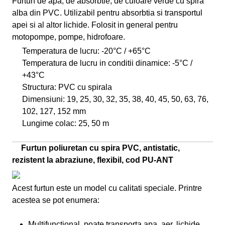
Furtun de apa, de absorbtie, de culoare verde cu spira
alba din PVC. Utilizabil pentru absorbtia si transportul
apei si al altor lichide. Folosit in general pentru
motopompe, pompe, hidrofoare.
Temperatura de lucru: -20°C / +65°C
Temperatura de lucru in conditii dinamice: -5°C /
+43°C
Structura: PVC cu spirala
Dimensiuni: 19, 25, 30, 32, 35, 38, 40, 45, 50, 63, 76,
102, 127, 152 mm
Lungime colac: 25, 50 m
Furtun poliuretan cu spira PVC, antistatic,
rezistent la abraziune, flexibil, cod PU-ANT
Acest furtun este un model cu calitati speciale. Printre
acestea se pot enumera:
Multifunctional, poate transporta apa, aer, lichide,